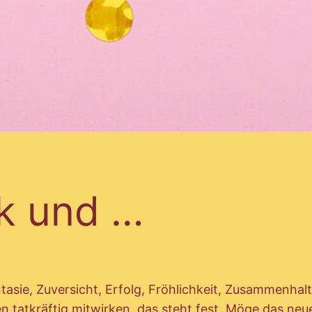
k und …
ntasie, Zuversicht, Erfolg, Fröhlichkeit, Zusammenha
 tatkräftig mitwirken, das steht fest. Möge das neue