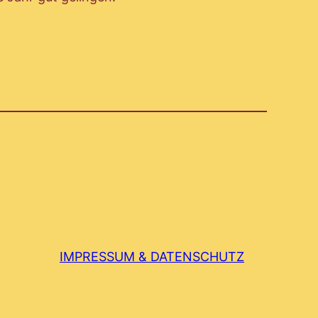
m/landfrauen.blansingen
IMPRESSUM & DATENSCHUTZ